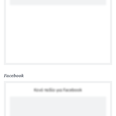
Reposts by @GerAmbGreece
Facebook
Κενό πεδίο για Facebook