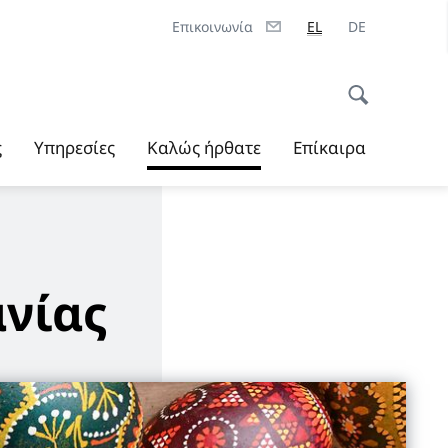
Επικοινωνία
EL
DE
ς
Υπηρεσίες
Καλώς ήρθατε
Επίκαιρα
ανίας