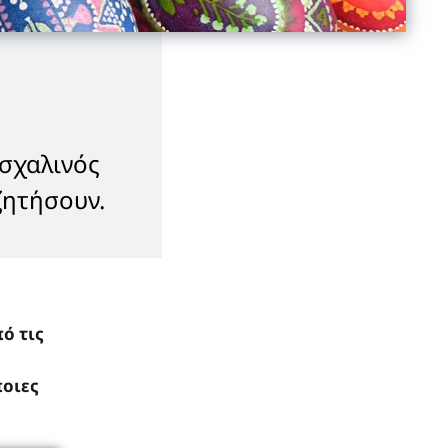
ασχαλινός
ζητήσουν.
ό τις
ποιες