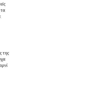
είς
 τα
α
ς της
σχα
αρνί