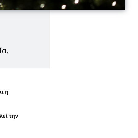
ία.
ι η
λεί την