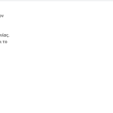
ον
νίας.
ι το