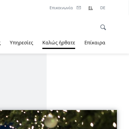
Επικοινωνία
EL
DE
ς
Υπηρεσίες
Καλώς ήρθατε
Επίκαιρα