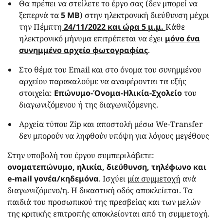
Θα πρέπει να στείλετε το έργο σας (δεν μπορεί να
ξεπερνά τα
5 MB
) στην ηλεκτρονική διεύθυνση μέχρι
την Πέμπτη
24/11/2022 και ώρα 5 μ.μ.
Κάθε
ηλεκτρονικό μήνυμα επιτρέπεται να έχει
μόνο ένα
συνημμένο αρχείο φωτογραφίας
.
Στο θέμα του Email και στο όνομα του συνημμένου
αρχείου παρακαλούμε να αναφέρονται τα εξής
στοιχεία:
Επώνυμο-Όνομα-Ηλικία-Σχολείο
του
διαγωνιζόμενου ή της διαγωνιζόμενης.
Αρχεία τύπου Zip και αποστολή μέσω We-Transfer
δεν μπορούν να ληφθούν υπόψη για λόγους μεγέθους
Στην υποβολή του έργου συμπεριλάβετε:
ονοματεπώνυμο, ηλικία, διεύθυνση, τηλέφωνο και
e-mail γονέα/κηδεμόνα
. Ισχύει
μία συμμετοχή
ανά
διαγωνιζόμενο/η. Η δικαστική οδός αποκλείεται. Τα
παιδιά του προσωπικού της πρεσβείας και των μελών
της κριτικής επιτροπής αποκλείονται από τη συμμετοχή.