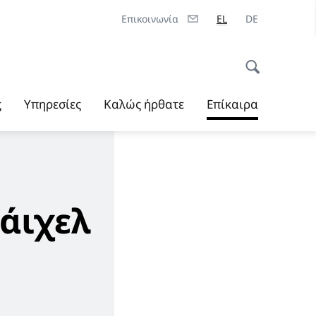
Επικοινωνία
EL
DE
ς
Υπηρεσίες
Καλώς ήρθατε
Επίκαιρα
Ράιχελ