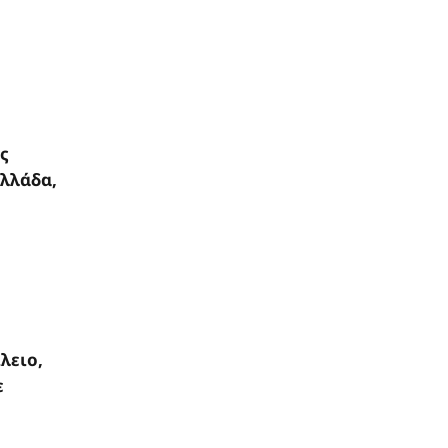
ς
Ελλάδα,
λειο,
ε