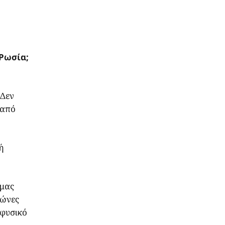
 Ρωσία;
 Δεν
 από
ή
 μας
μώνες
 φυσικό