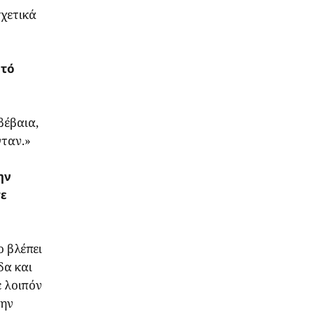
σχετικά
υτό
βέβαια,
νταν.»
ην
τε
ο βλέπει
δα και
ε λοιπόν
την