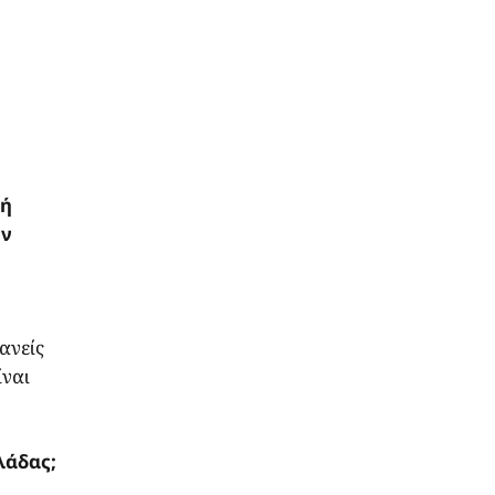
κή
ων
ανείς
ίναι
λάδας;