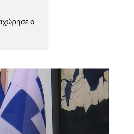
ραχώρησε ο