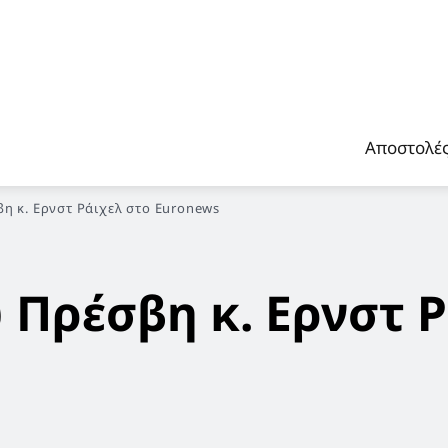
Αποστολέ
η κ. Ερνστ Ράιχελ στο Euronews
 Πρέσβη κ. Ερνστ 