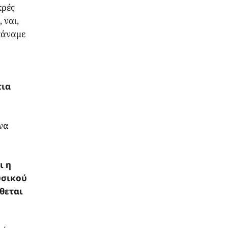
κρές
 ναι,
κάναμε
τια
 να
ι η
υσικού
θεται